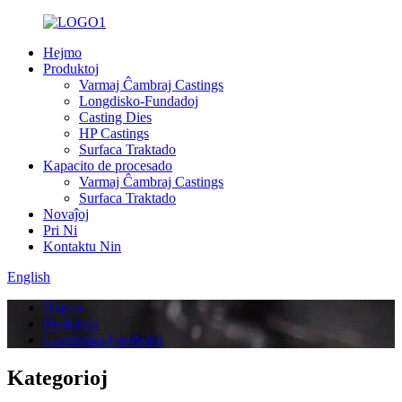
Hejmo
Produktoj
Varmaj Ĉambraj Castings
Longdisko-Fundadoj
Casting Dies
HP Castings
Surfaca Traktado
Kapacito de procesado
Varmaj Ĉambraj Castings
Surfaca Traktado
Novaĵoj
Pri Ni
Kontaktu Nin
English
Hejmo
Produktoj
Longdisko-Fundadoj
Kategorioj