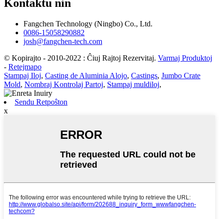
Kontaktu nin
Fangchen Technology (Ningbo) Co., Ltd.
0086-15058290882
josh@fangchen-tech.com
© Kopirajto - 2010-2022 : Ĉiuj Rajtoj Rezervitaj.
Varmaj Produktoj
-
Retejmapo
Stampaj Iloj
,
Casting de Aluminia Alojo
,
Castings
,
Jumbo Crate
Mold
,
Nombraj Kontrolaj Partoj
,
Stampaj muldiloj
,
Sendu Retpoŝton
x