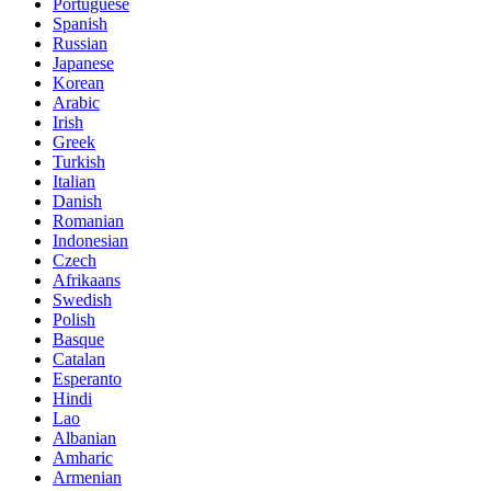
Portuguese
Spanish
Russian
Japanese
Korean
Arabic
Irish
Greek
Turkish
Italian
Danish
Romanian
Indonesian
Czech
Afrikaans
Swedish
Polish
Basque
Catalan
Esperanto
Hindi
Lao
Albanian
Amharic
Armenian