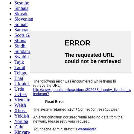
Sesotho
Sinhala
Slovak
Slovenian
Somali
Samoan
Scots Gaelic
Shona
Sindhi
Sundanese
Swahili
Tajik
Tamil
Telugu
Thai
Ukrainian
Urdu
Uzbek
Vietnamese
Welsh
Xhosa
Yiddish
Yoruba
Zulu
Kinyarwanda