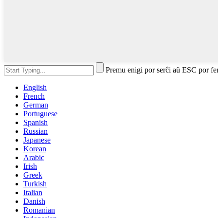
Premu enigi por serĉi aŭ ESC por fe
English
French
German
Portuguese
Spanish
Russian
Japanese
Korean
Arabic
Irish
Greek
Turkish
Italian
Danish
Romanian