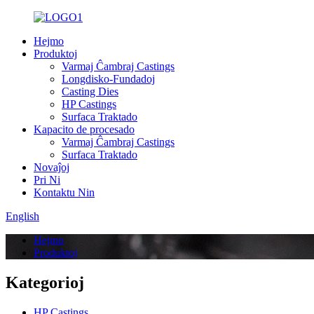
Hejmo
Produktoj
Varmaj Ĉambraj Castings
Longdisko-Fundadoj
Casting Dies
HP Castings
Surfaca Traktado
Kapacito de procesado
Varmaj Ĉambraj Castings
Surfaca Traktado
Novaĵoj
Pri Ni
Kontaktu Nin
English
Hejmo
Produktoj
Kategorioj
HP Castings