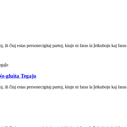
ili ĉiuj estas personecigitaj partoj, kiujn ni faras la ĵetkubojn kaj fara
e-gluita Tegaĵo
ili ĉiuj estas personecigitaj partoj, kiujn ni faras la ĵetkubojn kaj fara