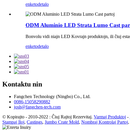
enketo
detalo
ODM Aluminio LED Strata Lumo Cast par
Bonvolu vidi niajn LED Kovrajn produktojn, ili ĉiuj estas 
enketo
detalo
Kontaktu nin
Fangchen Technology (Ningbo) Co., Ltd.
0086-15058290882
josh@fangchen-tech.com
© Kopirajto - 2010-2022 : Ĉiuj Rajtoj Rezervitaj.
Varmaj Produktoj
-
Stampaj Iloj
,
Castings
,
Jumbo Crate Mold
,
Nombraj Kontrolaj Partoj