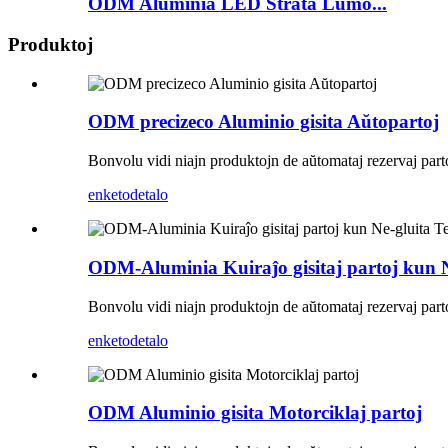
ODM Aluminia LED Strata Lumo...
Produktoj
ODM precizeco Aluminio gisita Aŭtopartoj
Bonvolu vidi niajn produktojn de aŭtomataj rezervaj partoj, 
enketo
detalo
ODM-Aluminia Kuiraĵo gisitaj partoj kun N
Bonvolu vidi niajn produktojn de aŭtomataj rezervaj partoj, 
enketo
detalo
ODM Aluminio gisita Motorciklaj partoj