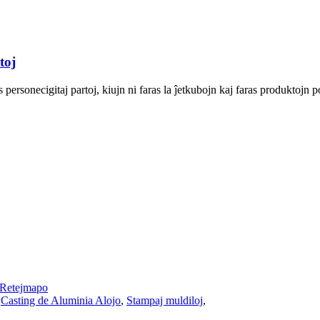
toj
personecigitaj partoj, kiujn ni faras la ĵetkubojn kaj faras produktojn po
Retejmapo
,
Casting de Aluminia Alojo
,
Stampaj muldiloj
,